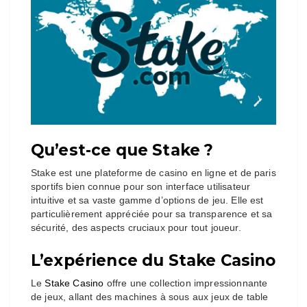
Qu’est-ce que Stake ?
Stake est une plateforme de casino en ligne et de paris
sportifs bien connue pour son interface utilisateur
intuitive et sa vaste gamme d’options de jeu. Elle est
particulièrement appréciée pour sa transparence et sa
sécurité, des aspects cruciaux pour tout joueur.
L’expérience du Stake Casino
Le
Stake Casino
offre une collection impressionnante
de jeux, allant des machines à sous aux jeux de table