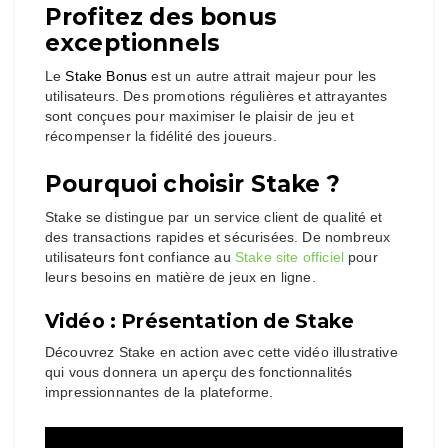
Profitez des bonus
exceptionnels
Le
Stake Bonus
est un autre attrait majeur pour les
utilisateurs. Des promotions régulières et attrayantes
sont conçues pour maximiser le plaisir de jeu et
récompenser la fidélité des joueurs.
Pourquoi choisir Stake ?
Stake se distingue par un service client de qualité et
des transactions rapides et sécurisées. De nombreux
utilisateurs font confiance au
Stake site officiel
pour
leurs besoins en matière de jeux en ligne.
Vidéo : Présentation de Stake
Découvrez Stake en action avec cette vidéo illustrative
qui vous donnera un aperçu des fonctionnalités
impressionnantes de la plateforme.