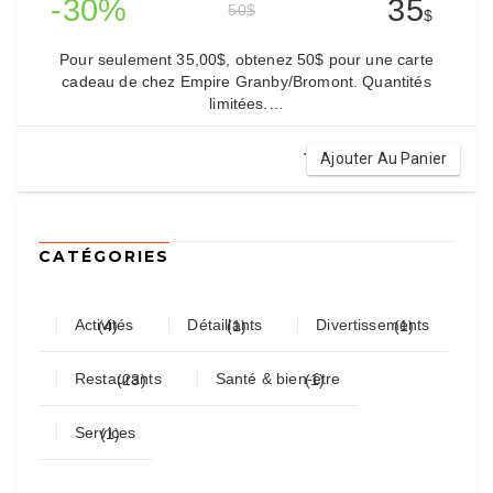
-30%
35
50
$
$
Pour seulement 35,00$, obtenez 50$ pour une carte
cadeau de chez Empire Granby/Bromont. Quantités
limitées.…
.
Ajouter Au Panier
CATÉGORIES
Activités
Détaillants
Divertissements
(4)
(1)
(1)
Restaurants
Santé & bien-être
(23)
(1)
Services
(1)