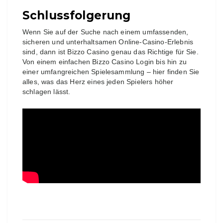
Schlussfolgerung
Wenn Sie auf der Suche nach einem umfassenden,
sicheren und unterhaltsamen Online-Casino-Erlebnis
sind, dann ist Bizzo Casino genau das Richtige für Sie.
Von einem einfachen
Bizzo Casino Login
bis hin zu
einer umfangreichen Spielesammlung – hier finden Sie
alles, was das Herz eines jeden Spielers höher
schlagen lässt.