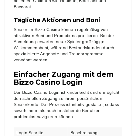
beliebten Optionen wie Roulette, Blackjack und
Baccarat.
Tägliche Aktionen und Boni
Spieler im Bizzo Casino können regelmäßig von
attraktiven Boni und Promotions profitieren. Bei der
Anmeldung erwarten neue Spieler großzügige
Willkommensboni, während Bestandskunden durch
spezialisierte Angebote und Treueprogramme
verwöhnt werden.
Einfacher Zugang mit dem
Bizzo Casino Login
Der Bizzo Casino Login ist kinderleicht und ermöglicht
den schnellen Zugang zu ihrem persönlichen
Spielerkonto. Der Prozess ist intuitiv gestaltet, sodass
sowohl neue als auch bestehende Benutzer
problemlos navigieren können.
Login Schritte
Beschreibung