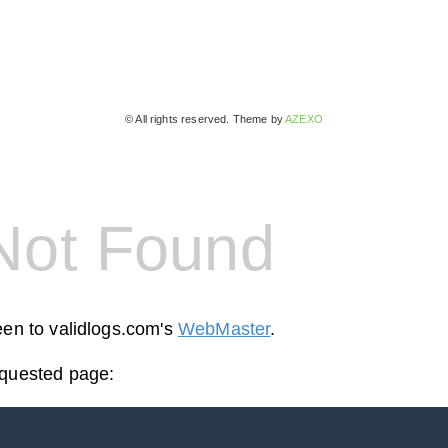
© All rights reserved. Theme by
AZEXO
Not Found
een to validlogs.com's
WebMaster
.
equested page: