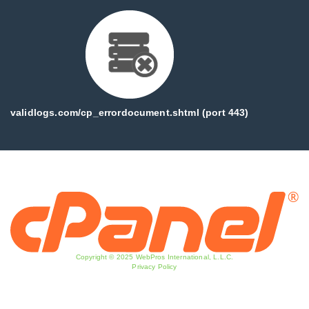
validlogs.com/cp_errordocument.shtml (port 443)
Copyright © 2025 WebPros International, L.L.C.
Privacy Policy