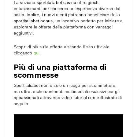
La sezione
sportitaliabet casino
offre giochi
entusiasmanti per chi cerca un’esperienza diversa dal
solito. Inoltre, i nuovi utenti potranno beneficiare dello
sportitaliabet bonus
, un incentivo perfetto per iniziare a
esplorare le offerte della piattaforma con vantaggi
aggiuntivi.
Scopri di più sulle offerte visitando il sito ufficiale
cliccando
qui
.
Più di una piattaforma di
scommesse
Sportitaliabet non è solo un luogo per scommettere,
ma offre anche contenuti multimediali esclusivi per gli
appassionati attraverso video tutorial come illustrato di
seguito: