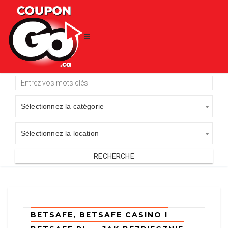
Sélectionnez la catégorie
Sélectionnez la location
BETSAFE, BETSAFE CASINO I