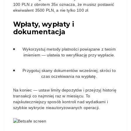
100 PLN z obrotem 35x oznacza, że musisz postawić
ekwiwalent 3500 PLN, a nie tylko 100 zł.
Wpłaty, wypłaty i
dokumentacja
Wykorzystuj metody płatności powiązane z twoim
imieniem — ułatwia to weryfikację przy wypłacie.
Przygotuj skany dokumentów wcześniej; skróci to
czas oczekiwania na wypłatę.
Na koniec — ustaw limity depozytów i przejrzyj historię
transakcji co najmniej raz w miesiącu. To
najskuteczniejszy sposób kontroli nad wydatkami i
szybkie wykrycie nieautoryzowanych operacji.