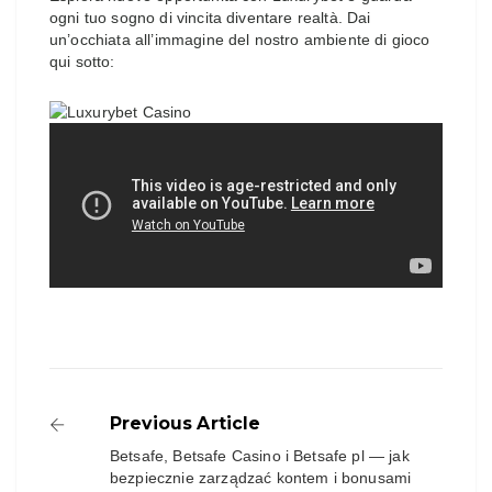
ogni tuo sogno di vincita diventare realtà. Dai
un’occhiata all’immagine del nostro ambiente di gioco
qui sotto:
Previous Article
Betsafe, Betsafe Casino i Betsafe pl — jak
bezpiecznie zarządzać kontem i bonusami