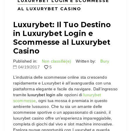
LUXURYBET LOGIN E SCOMMESSE
AL LUXURYBET CASINO
Luxurybet: Il Tuo Destino
in Luxurybet Login e
Scommesse al Luxurybet
Casino
Published in:
Non classifié(e)
Written by:
Bury
04/19/2017
5
L’industria delle scommesse online sta crescendo
rapidamente e
Luxurybet
è all’avanguardia con una
piattaforma elegante e facile da navigare. Dall’ingresso
tramite
luxurybet login
alle opzioni di
luxurybet
scommesse
, ogni tua mossa è premiata in questo
ambiente lussuoso. Che tu sia un amante delle
scommesse sportive o un appassionato di casinò, il
luxurybet casino
offre un’esperienza impareggiabile,
completa di giochi dal vivo e slot machine innovative.
Esplora nuove opportunità con Luxurybet e guarda