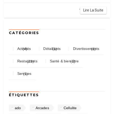
.
Lire La Suite
CATÉGORIES
Activités
Détaillants
Divertissements
(4)
(1)
(1)
Restaurants
Santé & bien-être
(23)
(1)
Services
(1)
ÉTIQUETTES
ado
Arcades
Cellulite