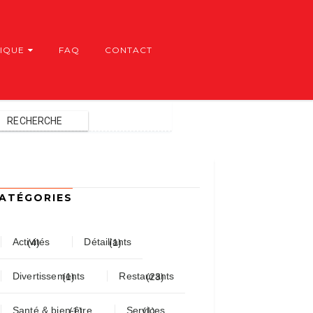
IQUE
FAQ
CONTACT
ATÉGORIES
Activités
Détaillants
(4)
(1)
Divertissements
Restaurants
(1)
(23)
Santé & bien-être
Services
(1)
(1)