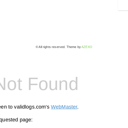
© All rights reserved. Theme by
AZEXO
Not Found
een to validlogs.com's
WebMaster
.
equested page: