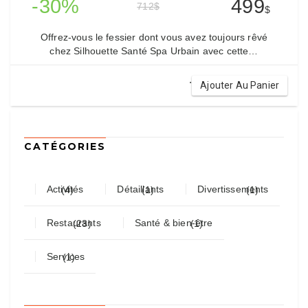
-30%
499
712
$
$
Offrez-vous le fessier dont vous avez toujours rêvé
chez Silhouette Santé Spa Urbain avec cette…
.
Ajouter Au Panier
CATÉGORIES
Activités
Détaillants
Divertissements
(4)
(1)
(1)
Restaurants
Santé & bien-être
(23)
(1)
Services
(1)